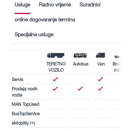
Usluge
Radno vrijeme
Suradnici
online dogovaranje termina
Specijalne usluge
TERETNO
Autobus
Van
Brodski
VOZILO
motori
Servis
Prodaja novih
vozila
MAN TopUsed
BusTopService
eMobility (+)