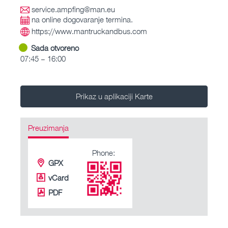
service.ampfing@man.eu
na online dogovaranje termina.
https://www.mantruckandbus.com
Sada otvoreno
07:45 – 16:00
Prikaz u aplikaciji Karte
Preuzimanja
Phone:
GPX
vCard
PDF