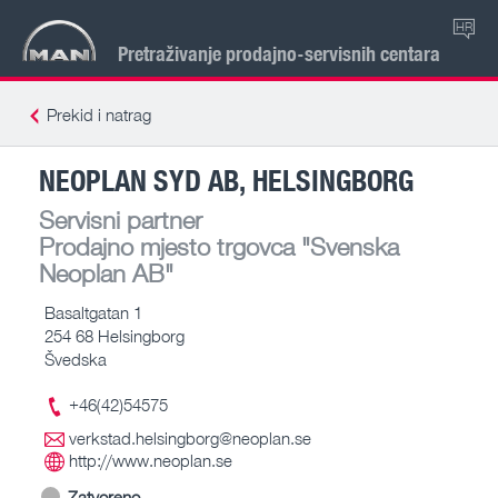
HR
Pretraživanje prodajno-servisnih centara
Prekid i natrag
NEOPLAN SYD AB, HELSINGBORG
Servisni partner
Prodajno mjesto trgovca
"Svenska
Neoplan AB"
Basaltgatan 1
254 68 Helsingborg
Švedska
+46(42)54575
verkstad.helsingborg@neoplan.se
http://www.neoplan.se
Zatvoreno