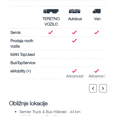
TERETNO
Autobus
Van
VOZILO
Servis
Prodaja novih
vozila
MAN TopUsed
BusTopService
eMobility (+)
Advanced
Advanced
Obližnje lokacije
Semler Truck & Bus Hillerød - 44 km