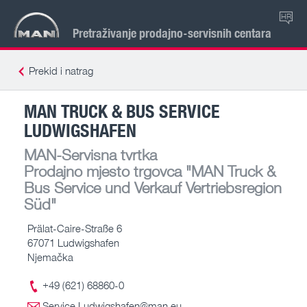
HR
Pretraživanje prodajno-servisnih centara
Prekid i natrag
MAN TRUCK & BUS SERVICE
LUDWIGSHAFEN
MAN-Servisna tvrtka
Prodajno mjesto trgovca
"MAN Truck &
Bus Service und Verkauf Vertriebsregion
Süd"
Prälat-Caire-Straße 6
67071 Ludwigshafen
Njemačka
+49 (621) 68860-0
Service.Ludwigshafen@man.eu