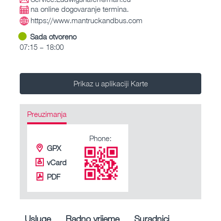
na online dogovaranje termina.
https://www.mantruckandbus.com
Sada otvoreno
07:15 – 18:00
Prikaz u aplikaciji Karte
Preuzimanja
Phone:
GPX
vCard
PDF
Usluge
Radno vrijeme
Suradnici