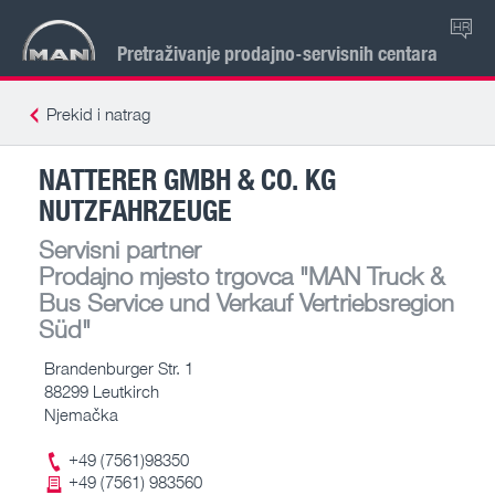
HR
Pretraživanje prodajno-servisnih centara
Prekid i natrag
NATTERER GMBH & CO. KG
NUTZFAHRZEUGE
Servisni partner
Prodajno mjesto trgovca
"MAN Truck &
Bus Service und Verkauf Vertriebsregion
Süd"
Brandenburger Str. 1
88299 Leutkirch
Njemačka
+49 (7561)98350
+49 (7561) 983560