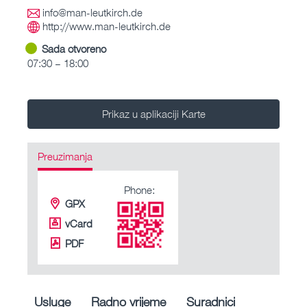
info@man-leutkirch.de
http://www.man-leutkirch.de
Sada otvoreno
07:30 – 18:00
Prikaz u aplikaciji Karte
Preuzimanja
Phone:
GPX
vCard
PDF
Usluge
Radno vrijeme
Suradnici