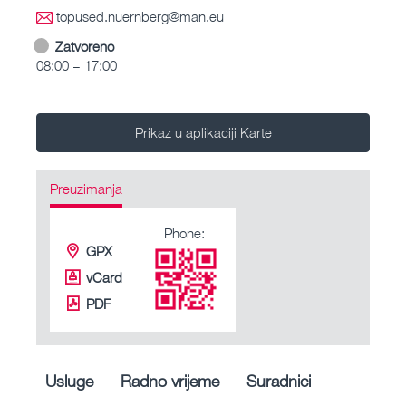
topused.nuernberg@man.eu
Zatvoreno
08:00 – 17:00
Prikaz u aplikaciji Karte
Preuzimanja
Phone:
GPX
vCard
PDF
Usluge
Radno vrijeme
Suradnici