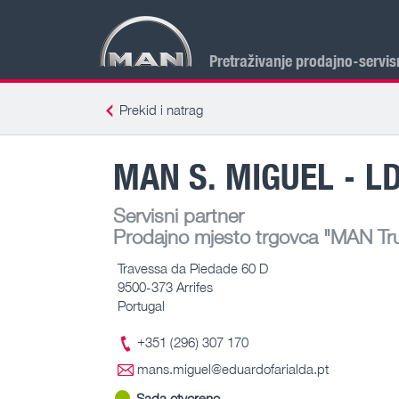
Pretraživanje prodajno-servis
Prekid i natrag
MAN S. MIGUEL - L
Servisni partner
Prodajno mjesto trgovca
"MAN Truc
Travessa da Piedade 60 D
9500-373 Arrifes
Portugal
+351 (296) 307 170
mans.miguel@eduardofarialda.pt
Sada otvoreno