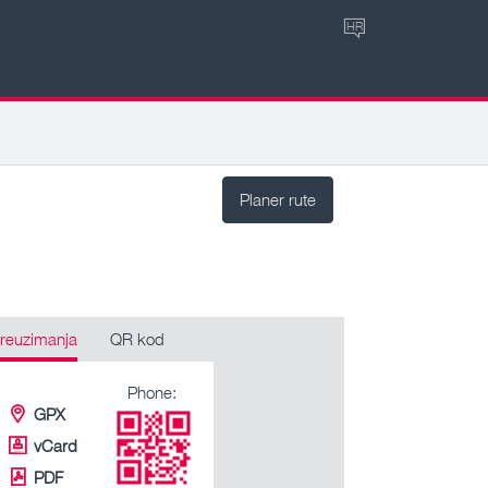
HR
Planer rute
reuzimanja
QR kod
Phone:
GPX
vCard
PDF