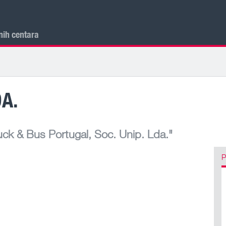
nih centara
DA.
k & Bus Portugal, Soc. Unip. Lda."
P