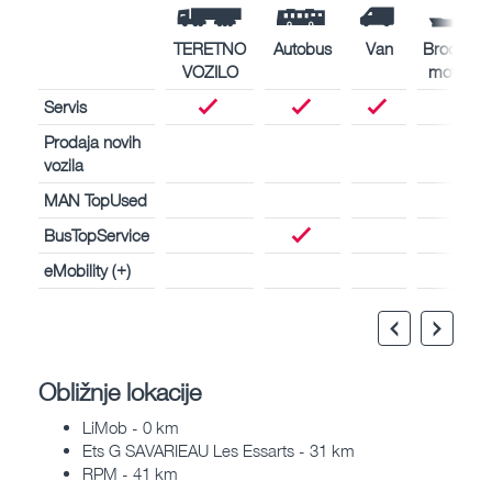
TERETNO
Autobus
Van
Brodski
VOZILO
motori
Servis
Prodaja novih
vozila
MAN TopUsed
BusTopService
eMobility (+)
Obližnje lokacije
LiMob - 0 km
Ets G SAVARIEAU Les Essarts - 31 km
RPM - 41 km