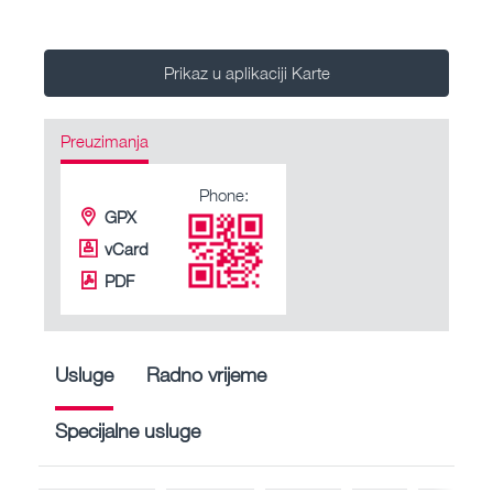
Prikaz u aplikaciji Karte
Preuzimanja
Phone:
GPX
vCard
PDF
Usluge
Radno vrijeme
Specijalne usluge