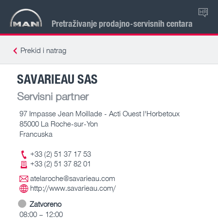
HR
Pretraživanje prodajno-servisnih centara
Prekid i natrag
SAVARIEAU SAS
Servisni partner
97 Impasse Jean Moillade - Acti Ouest l'Horbetoux
85000 La Roche-sur-Yon
Francuska
+33 (2) 51 37 17 53
+33 (2) 51 37 82 01
atelaroche@savarieau.com
http://www.savarieau.com/
Zatvoreno
08:00 – 12:00