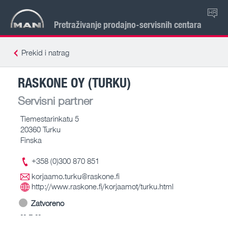
HR
Pretraživanje prodajno-servisnih centara
Prekid i natrag
RASKONE OY (TURKU)
Servisni partner
Tiemestarinkatu 5
20360 Turku
Finska
+358 (0)300 870 851
korjaamo.turku@raskone.fi
http://www.raskone.fi/korjaamot/turku.html
Zatvoreno
-- – --