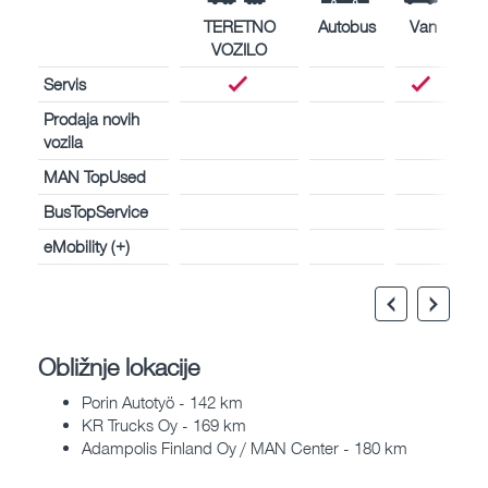
TERETNO
Autobus
Van
VOZILO
Servis
Prodaja novih
vozila
MAN TopUsed
BusTopService
eMobility (+)
Obližnje lokacije
Porin Autotyö - 142 km
KR Trucks Oy - 169 km
Adampolis Finland Oy / MAN Center - 180 km