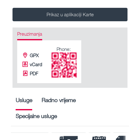
Prikaz u aplikaciji Karte
Preuzimanja
Phone:
GPX
vCard
PDF
Usluge
Radno vrijeme
Specijalne usluge