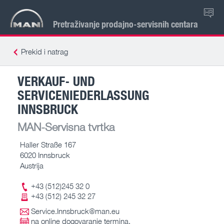
HR
Pretraživanje prodajno-servisnih centara
Prekid i natrag
VERKAUF- UND
SERVICENIEDERLASSUNG
INNSBRUCK
MAN-Servisna tvrtka
Haller Straße 167
6020 Innsbruck
Austrija
+43 (512)245 32 0
+43 (512) 245 32 27
Service.Innsbruck@man.eu
na online dogovaranje termina.