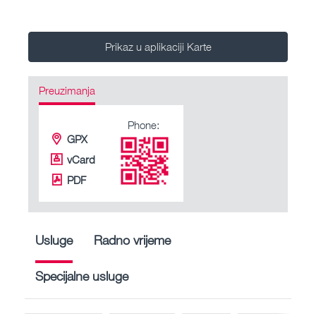
Prikaz u aplikaciji Karte
Preuzimanja
Phone:
GPX
vCard
PDF
Usluge
Radno vrijeme
Specijalne usluge