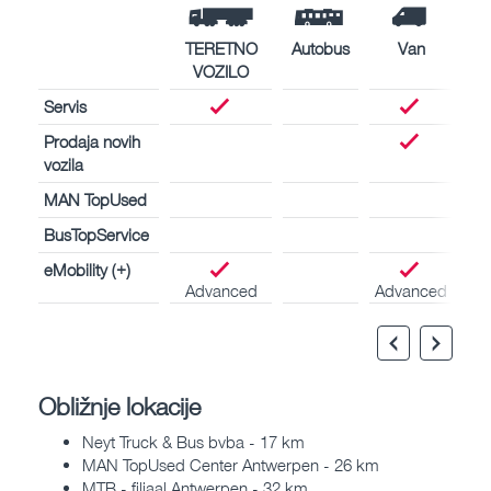
TERETNO
Autobus
Van
VOZILO
Servis
Prodaja novih
vozila
MAN TopUsed
BusTopService
eMobility (+)
Advanced
Advanced
Obližnje lokacije
Neyt Truck & Bus bvba - 17 km
MAN TopUsed Center Antwerpen - 26 km
MTB - filiaal Antwerpen - 32 km