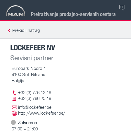
HR
Pretraživanje prodajno-servisnih centara
Prekid i natrag
LOCKEFEER NV
Servisni partner
Europark Noord 1
9100 Sint-Niklaas
Belgija
+32 (3) 776 12 19
+32 (3) 766 25 19
info@lockefeer.be
http://www.lockefeer.be/
Zatvoreno
07:00 – 21:00