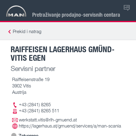
HR
Pretraživanje prodajno-servisnih centara
Prekid i natrag
RAIFFEISEN LAGERHAUS GMÜND-
VITIS EGEN
Servisni partner
Raiffeisenstraße 19
3902 Vitis
Austrija
+43 (2841) 8265
+43 (2841) 8265 511
werkstatt.vitis@rlh-gmuend.at
https://lagerhaus.at/gmuend/services/a/man-scania
Zatvoreno