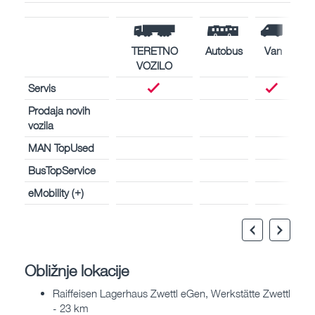
TERETNO
Autobus
Van
VOZILO
Servis
Prodaja novih
vozila
MAN TopUsed
BusTopService
eMobility (+)
Obližnje lokacije
Raiffeisen Lagerhaus Zwettl eGen, Werkstätte Zwettl
- 23 km