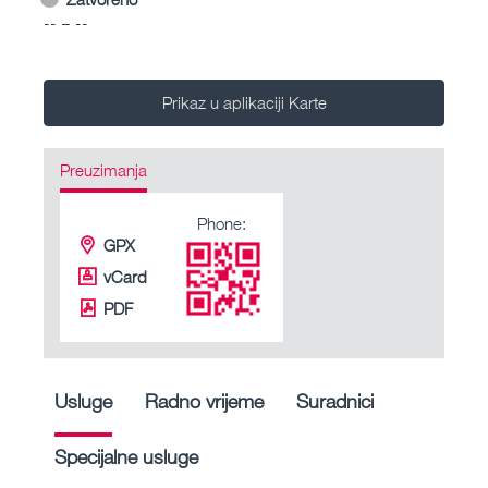
-- – --
Prikaz u aplikaciji Karte
Preuzimanja
Phone:
GPX
vCard
PDF
Usluge
Radno vrijeme
Suradnici
Specijalne usluge