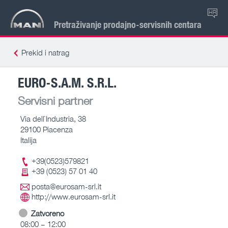
HR
Pretraživanje prodajno-servisnih centara
Prekid i natrag
EURO-S.A.M. S.R.L.
Servisni partner
Via dell`Industria, 38
29100 Piacenza
Italija
+39(0523)579821
+39 (0523) 57 01 40
posta@eurosam-srl.it
http://www.eurosam-srl.it
Zatvoreno
08:00 – 12:00