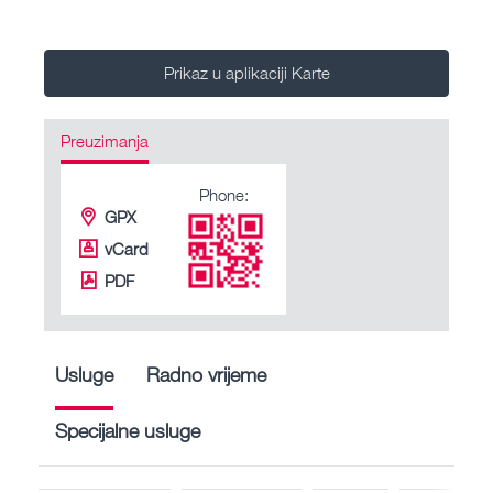
Prikaz u aplikaciji Karte
Preuzimanja
Phone:
GPX
vCard
PDF
Usluge
Radno vrijeme
Specijalne usluge