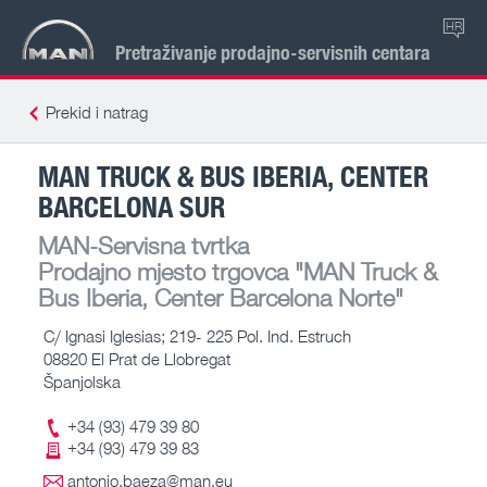
HR
Pretraživanje prodajno-servisnih centara
Prekid i natrag
MAN TRUCK & BUS IBERIA, CENTER
BARCELONA SUR
MAN-Servisna tvrtka
Prodajno mjesto trgovca
"MAN Truck &
Bus Iberia, Center Barcelona Norte"
C/ Ignasi Iglesias; 219- 225 Pol. Ind. Estruch
08820 El Prat de Llobregat
Španjolska
+34 (93) 479 39 80
+34 (93) 479 39 83
antonio.baeza@man.eu