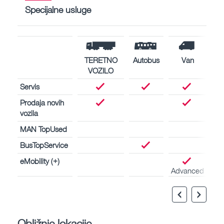
Specijalne usluge
TERETNO
Autobus
Van
VOZILO
Servis
Prodaja novih
vozila
MAN TopUsed
BusTopService
eMobility (+)
Advanced
Obližnje lokacije