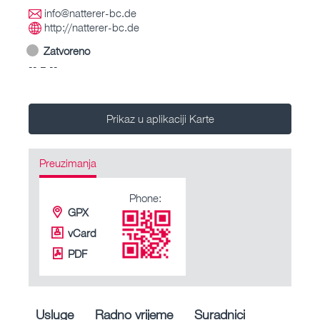
info@natterer-bc.de
http://natterer-bc.de
Zatvoreno
-- – --
Prikaz u aplikaciji Karte
Preuzimanja
Phone:
GPX
vCard
PDF
Usluge
Radno vrijeme
Suradnici