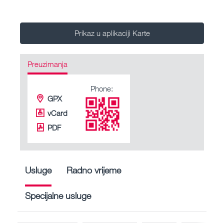
Prikaz u aplikaciji Karte
Preuzimanja
Phone:
GPX
vCard
PDF
Usluge
Radno vrijeme
Specijalne usluge