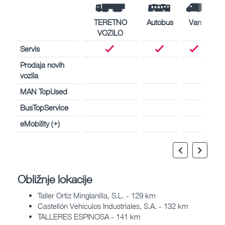
TERETNO
Autobus
Van
VOZILO
Servis
Prodaja novih
vozila
MAN TopUsed
BusTopService
eMobility (+)
Obližnje lokacije
Taller Ortiz Minglanilla, S.L. - 129 km
Castellón Vehículos Industriales, S.A. - 132 km
TALLERES ESPINOSA - 141 km