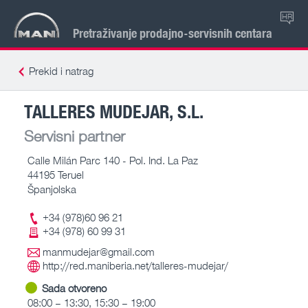
HR
Pretraživanje prodajno-servisnih centara
Prekid i natrag
TALLERES MUDEJAR, S.L.
Servisni partner
Calle Milán Parc 140 - Pol. Ind. La Paz
44195 Teruel
Španjolska
+34 (978)60 96 21
+34 (978) 60 99 31
manmudejar@gmail.com
http://red.maniberia.net/talleres-mudejar/
Sada otvoreno
08:00 – 13:30, 15:30 – 19:00