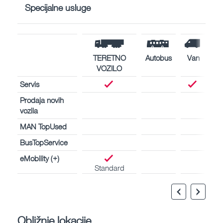
Specijalne usluge
TERETNO
Autobus
Van
VOZILO
Servis
Prodaja novih
vozila
MAN TopUsed
BusTopService
eMobility (+)
Standard
Obližnje lokacije