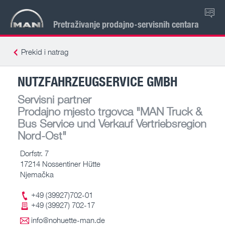
HR
Pretraživanje prodajno-servisnih centara
Prekid i natrag
NUTZFAHRZEUGSERVICE GMBH
Servisni partner
Prodajno mjesto trgovca
"MAN Truck &
Bus Service und Verkauf Vertriebsregion
Nord-Ost"
Dorfstr. 7
17214 Nossentiner Hütte
Njemačka
+49 (39927)702-01
+49 (39927) 702-17
info@nohuette-man.de