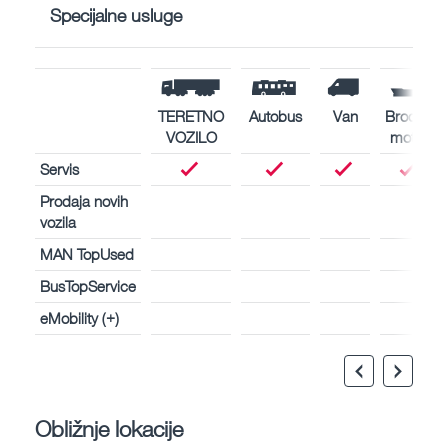
Specijalne usluge
TERETNO
Autobus
Van
Brodski
VOZILO
motori
Servis
Prodaja novih
vozila
MAN TopUsed
BusTopService
eMobility (+)
Obližnje lokacije