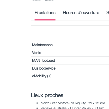
Prestations
Heures d'ouverture
S
Maintenance
Vente
MAN TopUsed
BusTopService
eMobility (+)
Lieux proches
North Star Motors (NSW) Pty Ltd - 12 km
Penske Australia - Hunter Valley - 71 km