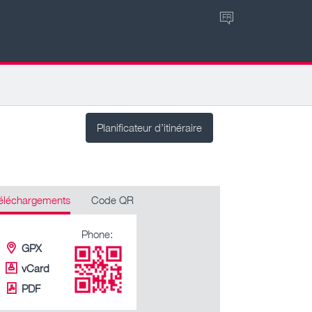
FR
Planificateur d’itinéraire
éléchargements
Code QR
Phone:
GPX
vCard
PDF