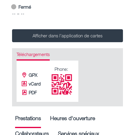
Fermé
-- – --
Afficher dans l’application de cartes
Téléchargements
Phone:
GPX
vCard
PDF
Prestations
Heures d'ouverture
Collaborateurs
Services spéciaux