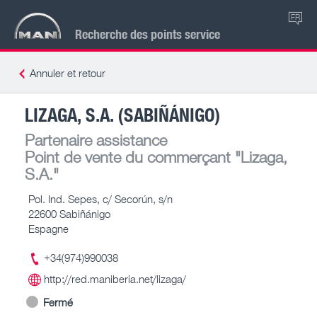
FR
Recherche des points service
Annuler et retour
LIZAGA, S.A. (SABIÑÁNIGO)
Partenaire assistance
Point de vente du commerçant
"Lizaga,
S.A."
Pol. Ind. Sepes, c/ Secorún, s/n
22600 Sabiñánigo
Espagne
+34(974)990038
http://red.maniberia.net/lizaga/
Fermé
-- – --