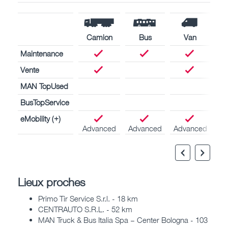
Camion
Bus
Van
Maintenance
Vente
MAN TopUsed
BusTopService
eMobility (+)
Advanced
Advanced
Advanced
Lieux proches
Primo Tir Service S.r.l. - 18 km
CENTRAUTO S.R.L. - 52 km
MAN Truck & Bus Italia Spa – Center Bologna - 103