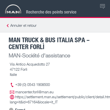
FR
Recherche des points service
Annuler et retour
MAN TRUCK & BUS ITALIA SPA –
CENTER FORLÌ
MAN-Société d'assistance
Via Antico Acquedotto 27
47122 Forlì
Italie
+39 (0) 0543 1908500
mancenter.forli@man.eu
https://settlement.man.eu/settlement/public/client/detail.ht
lang=it&id=67164&locale=it_IT
Fermé