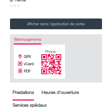
-- – --
Afficher dans l’application de cartes
Téléchargements
Phone:
GPX
vCard
PDF
Prestations
Heures d'ouverture
Services spéciaux