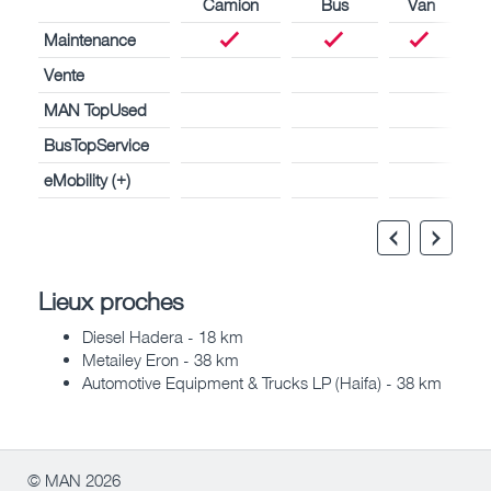
Camion
Bus
Van
Maintenance
Vente
MAN TopUsed
BusTopService
eMobility (+)
Lieux proches
Diesel Hadera - 18 km
Metailey Eron - 38 km
Automotive Equipment & Trucks LP (Haifa) - 38 km
© MAN 2026