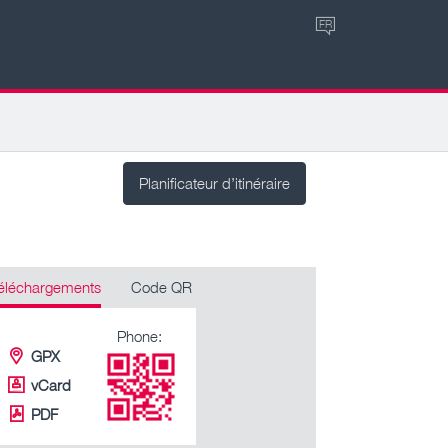
FR
Planificateur d’itinéraire
éléchargements
Code QR
Phone:
GPX
vCard
PDF