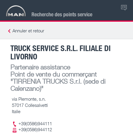
FR
Recherche des points service
Annuler et retour
TRUCK SERVICE S.R.L. FILIALE DI
LIVORNO
Partenaire assistance
Point de vente du commerçant
"TIRRENIA TRUCKS S.r.l. (sede di
Calenzano)"
via Piemonte, s.n.
57017 Collesalvetti
Italie
+39(0586)944111
+39(0586)944112