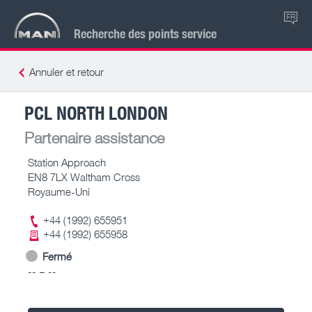
FR
Recherche des points service
Annuler et retour
PCL NORTH LONDON
Partenaire assistance
Station Approach
EN8 7LX Waltham Cross
Royaume-Uni
+44 (1992) 655951
+44 (1992) 655958
Fermé
-- – --