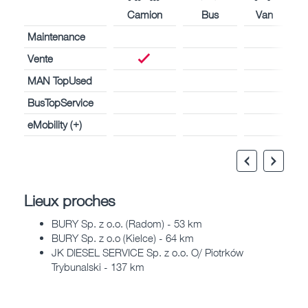
Camion
Bus
Van
Maintenance
Vente
MAN TopUsed
BusTopService
eMobility (+)
Lieux proches
BURY Sp. z o.o. (Radom) - 53 km
BURY Sp. z o.o (Kielce) - 64 km
JK DIESEL SERVICE Sp. z o.o. O/ Piotrków
Trybunalski - 137 km