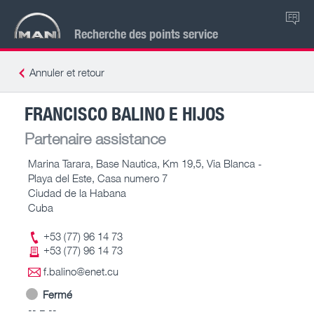
FR
Recherche des points service
Annuler et retour
FRANCISCO BALINO E HIJOS
Partenaire assistance
Marina Tarara, Base Nautica, Km 19,5, Via Blanca -
Playa del Este, Casa numero 7
Ciudad de la Habana
Cuba
+53 (77) 96 14 73
+53 (77) 96 14 73
f.balino@enet.cu
Fermé
-- – --