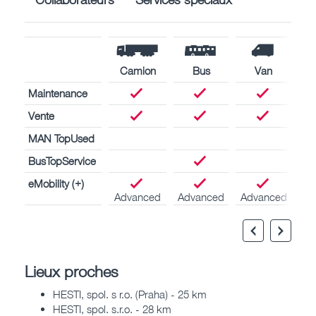
Camion
Bus
Van
Maintenance
Vente
MAN TopUsed
BusTopService
eMobility (+)
Advanced
Advanced
Advanced
Lieux proches
HESTI, spol. s r.o. (Praha) - 25 km
HESTI, spol. s.r.o. - 28 km