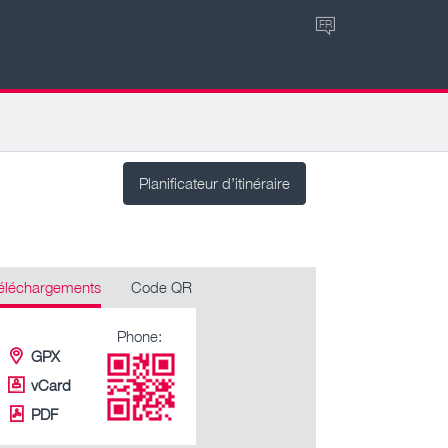
FR
Planificateur d’itinéraire
éléchargements
Code QR
Phone:
GPX
vCard
PDF