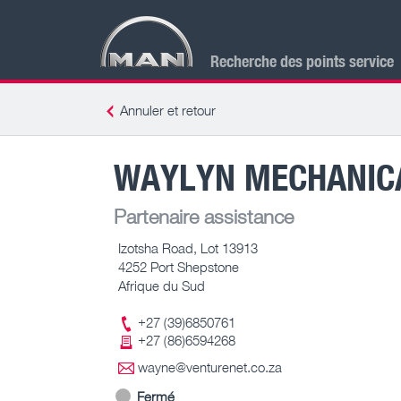
Recherche des points service
Annuler et retour
WAYLYN MECHANICA
Partenaire assistance
Izotsha Road, Lot 13913
4252 Port Shepstone
Afrique du Sud
+27 (39)6850761
+27 (86)6594268
wayne@venturenet.co.za
Fermé