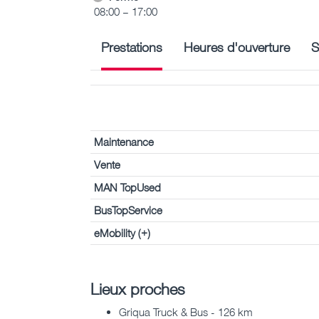
08:00 – 17:00
Prestations
Heures d'ouverture
S
Maintenance
Vente
MAN TopUsed
BusTopService
eMobility (+)
Lieux proches
Griqua Truck & Bus - 126 km