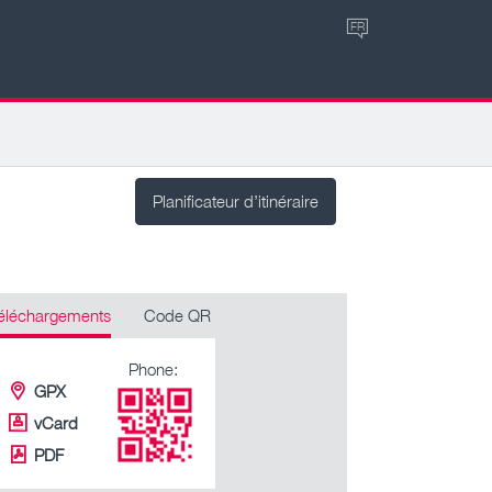
FR
Planificateur d’itinéraire
éléchargements
Code QR
Phone:
GPX
vCard
PDF