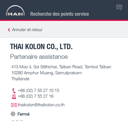
FR
Recherche des points service
Annuler et retour
THAI KOLON CO., LTD.
Partenaire assistance
413 Moo 4, Soi Sitthichai, Taiban Road, Tambol Taiban
10280 Amphur Muang, Samutprakarn
Thaïlande
+66 (02) 7 55 27 10 15
+66 (02) 7 55 27 16
thaikolon@thaikolon.co.th
Fermé
-- – --