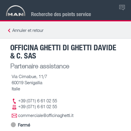
FR
Recherche des points service
Annuler et retour
OFFICINA GHETTI DI GHETTI DAVIDE
& C. SAS
Partenaire assistance
Via Cimabue, 11/7
60019 Senigallia
Italie
+39 (071) 6 61 02 55
+39 (071) 6 61 02 55
commerciale@officinaghetti.it
Fermé
-- – --