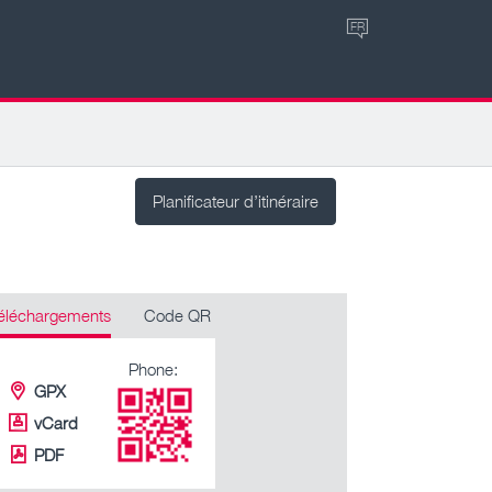
FR
Planificateur d’itinéraire
éléchargements
Code QR
Phone:
GPX
vCard
PDF