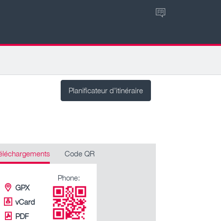
FR
Planificateur d’itinéraire
éléchargements
Code QR
Phone:
GPX
vCard
PDF