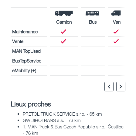
Camion
Bus
Van
Maintenance
Vente
MAN TopUsed
BusTopService
eMobility (+)
Lieux proches
PRETOL TRUCK SERVICE s.r.o. - 65 km
GW JIHOTRANS a.s. - 73 km
1. MAN Truck & Bus Czech Republic s.r.o., Čestlice
- 76 km