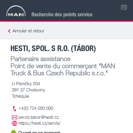
FR
Recherche des points service
Annuler et retour
HESTI, SPOL. S R.O. (TÁBOR)
Partenaire assistance
Point de vente du commerçant
"MAN
Truck & Bus Czech Republic s.r.o."
U Písničky 204
391 37 Chotoviny
Tchéquie
+420 724 050 000
servis.tabor@hesti.cz
https://hesti.cz/servis/
Ouvert en ce moment