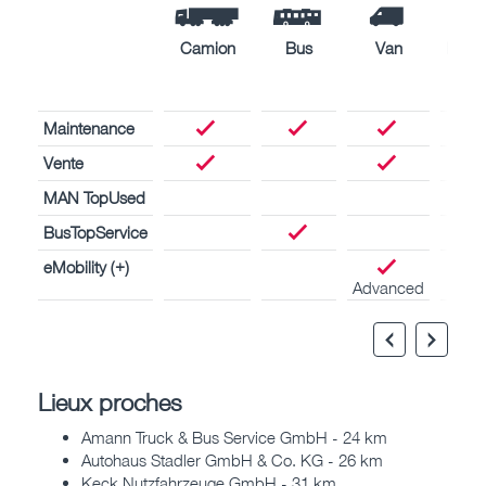
Camion
Bus
Van
Mote
de
bate
Maintenance
Vente
MAN TopUsed
BusTopService
eMobility (+)
Advanced
Lieux proches
Amann Truck & Bus Service GmbH - 24 km
Autohaus Stadler GmbH & Co. KG - 26 km
Keck Nutzfahrzeuge GmbH - 31 km