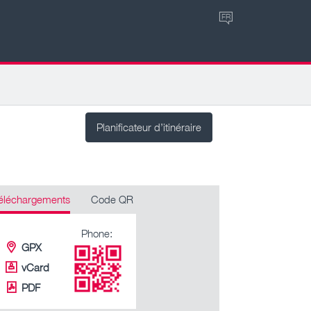
FR
Planificateur d’itinéraire
éléchargements
Code QR
Phone:
GPX
vCard
PDF