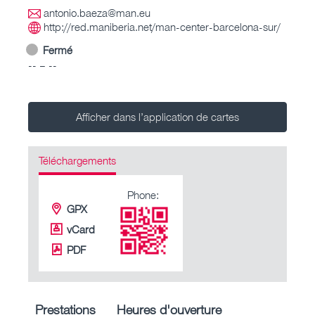
antonio.baeza@man.eu
http://red.maniberia.net/man-center-barcelona-sur/
Fermé
-- – --
Afficher dans l’application de cartes
Téléchargements
Phone:
GPX
vCard
PDF
Prestations
Heures d'ouverture