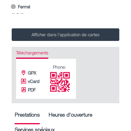
Fermé
-- – --
Afficher dans l’application de cartes
Téléchargements
Phone:
GPX
vCard
PDF
Prestations
Heures d'ouverture
Services spéciaux