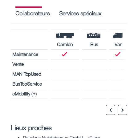
Collaborateurs
Services spéciaux
Camion
Bus
Van
Maintenance
Vente
MAN TopUsed
BusTopService
eMobility (+)
Lieux proches
Raudzus Nutzfahrzeug GmbH - 42 km