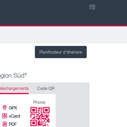
FR
Planificateur d’itinéraire
egion Süd"
éléchargements
Code QR
Phone:
GPX
vCard
PDF