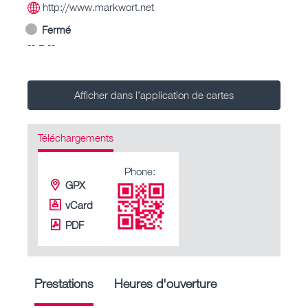
http://www.markwort.net
Fermé
-- – --
Afficher dans l’application de cartes
Téléchargements
Phone:
GPX
vCard
PDF
Prestations
Heures d'ouverture