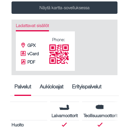
Näytä kartta-sovelluksessa
Ladattavat sisällöt
Phone:
GPX
vCard
PDF
Palvelut
Aukioloajat
Erityispalvelut
Laivamoottorit
Teollisuusmoottorit
Huolto