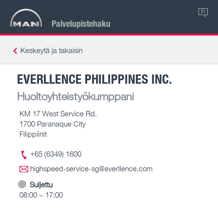
FI
Palvelupistehaku
Keskeytä ja takaisin
EVERLLENCE PHILIPPINES INC.
Huoltoyhteistyökumppani
KM 17 West Service Rd.
1700 Paranaque City
Filippiinit
+65 (6349) 1600
highspeed-service-sg@everllence.com
Suljettu
08:00 – 17:00