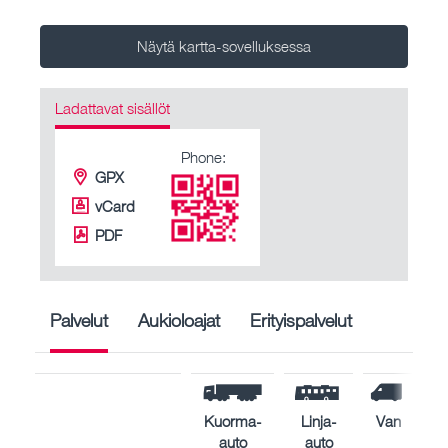
Näytä kartta-sovelluksessa
Ladattavat sisällöt
Phone:
GPX
vCard
PDF
Palvelut
Aukioloajat
Erityispalvelut
Kuorma-
Linja-
Van
auto
auto