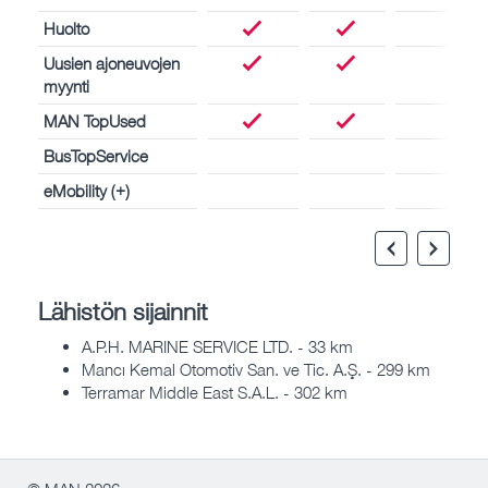
Huolto
Uusien ajoneuvojen
myynti
MAN TopUsed
BusTopService
eMobility (+)
Lähistön sijainnit
A.P.H. MARINE SERVICE LTD. - 33 km
Mancı Kemal Otomotiv San. ve Tic. A.Ş. - 299 km
Terramar Middle East S.A.L. - 302 km