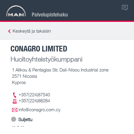
FI
Palvelupistehaku
Keskeytä ja takaisin
CONAGRO LIMITED
Huoltoyhteistyökumppani
1 Alikou & Pentagias Str, Dali-Nisou Industrial zone
2571 Nicosia
Kypros
+357(224)87540
+357(224)88284
info@conagro.com.cy
Suljettu
-- – --