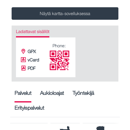
Näytä kartta-sovelluksessa
Ladattavat sisällöt
Phone:
GPX
vCard
PDF
Palvelut
Aukioloajat
Työntekijä
Erityispalvelut