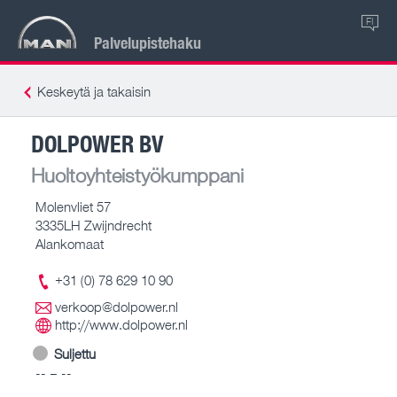
FI
Palvelupistehaku
Keskeytä ja takaisin
DOLPOWER BV
Huoltoyhteistyökumppani
Molenvliet 57
3335LH Zwijndrecht
Alankomaat
+31 (0) 78 629 10 90
verkoop@dolpower.nl
http://www.dolpower.nl
Suljettu
-- – --