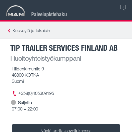
FI
Palvelupistehaku
Keskeytä ja takaisin
TIP TRAILER SERVICES FINLAND AB
Huoltoyhteistyökumppani
Hiidenkirnuntie 9
48800 KOTKA
Suomi
+358(0)405309195
Suljettu
07:00 – 22:00
Näytä kartta-sovelluksessa