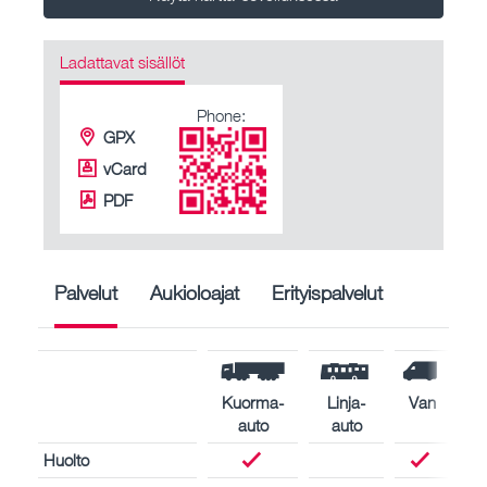
Ladattavat sisällöt
Phone:
GPX
vCard
PDF
Palvelut
Aukioloajat
Erityispalvelut
Kuorma-
Linja-
Van
auto
auto
Huolto