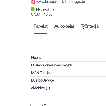
www.kroeger-nutzfahrzeuge.de
Nyt avoinna
07:30 – 18:30
Palvelut
Aukioloajat
Työntekijä
Huolto
Uusien ajoneuvojen myynti
MAN TopUsed
BusTopService
eMobility (+)