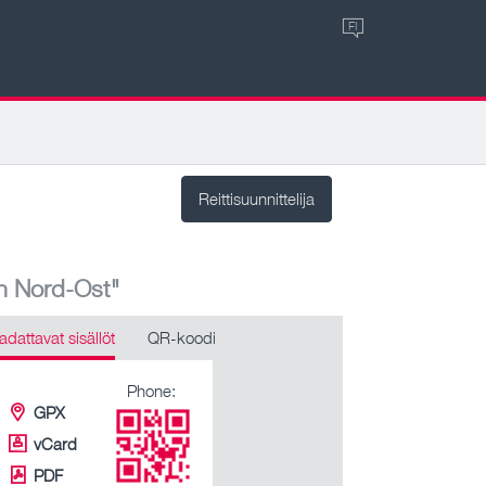
FI
Reittisuunnittelija
n Nord-Ost"
adattavat sisällöt
QR-koodi
Phone:
GPX
vCard
PDF