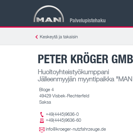
Palvelupistehaku
Keskeytä ja takaisin
PETER KRÖGER GM
Huoltoyhteistyökumppani
Jälleenmyyjän myyntipaikka
"MAN T
Bloge 4
49429 Visbek-Rechterfeld
Saksa
+49(4445)9636-0
+49(4445)9636-60
info@kroeger-nutzfahrzeuge.de