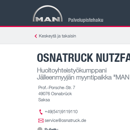
Palvelupistehaku
Keskeytä ja takaisin
OSNATRUCK NUTZF
Huoltoyhteistyökumppani
Jälleenmyyjän myyntipaikka
"MAN T
Prof.-Porsche-Str. 7
49076 Osnabrück
Saksa
+49(541)9119110
service@osnatruck.de
Suljettu