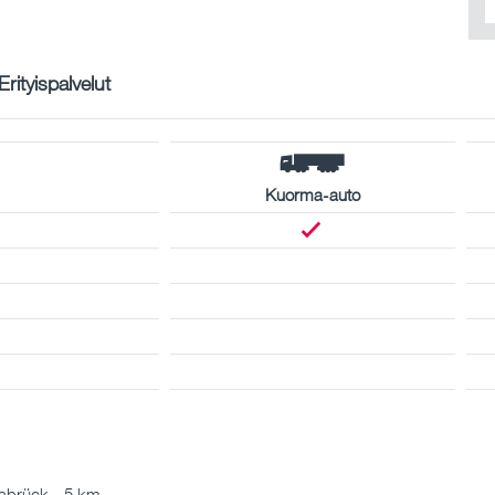
Erityispalvelut
Kuorma-auto
abrück - 5 km