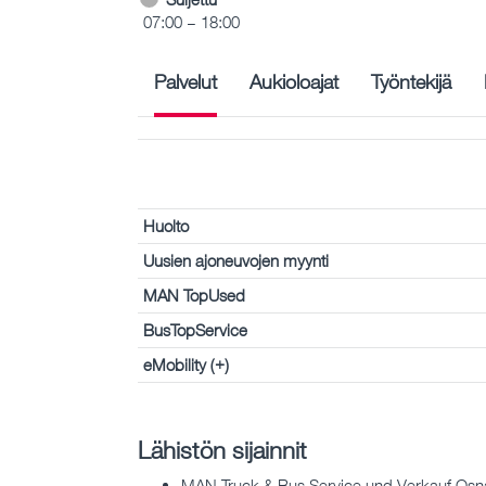
07:00 – 18:00
Palvelut
Aukioloajat
Työntekijä
Huolto
Uusien ajoneuvojen myynti
MAN TopUsed
BusTopService
eMobility (+)
Lähistön sijainnit
MAN Truck & Bus Service und Verkauf Osn