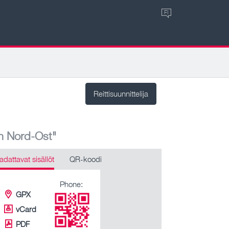
FI
Reittisuunnittelija
n Nord-Ost"
adattavat sisällöt
QR-koodi
Phone:
GPX
vCard
PDF