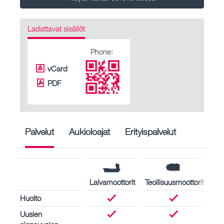
Ladattavat sisällöt
Phone:
vCard
PDF
Palvelut
Aukioloajat
Erityispalvelut
Laivamoottorit
Teollisuusmoottorit
Huolto
Uusien