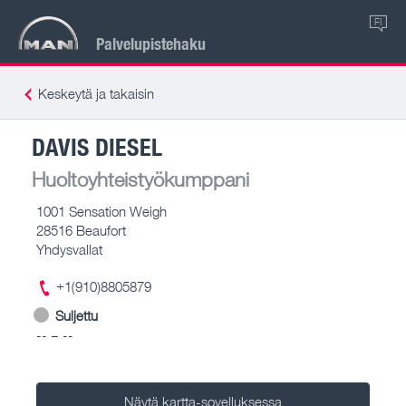
FI
Palvelupistehaku
Keskeytä ja takaisin
DAVIS DIESEL
Huoltoyhteistyökumppani
1001 Sensation Weigh
28516 Beaufort
Yhdysvallat
+1(910)8805879
Suljettu
-- – --
Näytä kartta-sovelluksessa