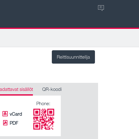
FI
Reittisuunnittelija
adattavat sisällöt
QR-koodi
Phone:
vCard
PDF