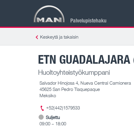
Palvelupistehaku
Keskeytä ja takaisin
ETN GUADALAJARA 
Huoltoyhteistyökumppani
Salvador Hinojosa 4, Nueva Central Camionera
45625 San Pedro Tlaquepaque
Meksiko
+52(442)1579533
Suljettu
09:00 – 18:00